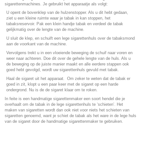
sigarettenmachines. Je gebruikt het apparaatje als volgt:
U opent de bovenklep van de hulzenstopper. Als u dit hebt gedaan,
ziet u een kleine ruimte waar je tabak in kan stoppen, het
tabaksreservoir. Pak een klein handje tabak en verdeel de tabak
gelijkmatig over de lengte van de machine.
U sluit de klep, en schuift een lege sigarettenhuls over de tabaksmond
aan de voorkant van de machine.
Vervolgens trekt u in een vloeiende beweging de schuif naar voren en
weer naar achteren. Doe dit over de gehele lengte van de huls. Als u
de beweging op de juiste manier maakt en alle eerdere stappen ook
goed hebt gevolgd, wordt uw sigarettenhuls gevuld met tabak.
Haal de sigaret uit het apparaat. Om zeker te weten dat de tabak er
goed in zit, klopt u een paar keer met de sigaret op een harde
ondergrond. Nu is de de sigaret klaar om te roken.
In feite is een handmatige sigarettenmaker een soort hendel die je
overhaalt om de tabak in de lege sigarettenhuls te ‘schieten’. Het
maken van sigaretten wordt dan ook niet voor niets het schieten van
sigaretten genoemd, want je schiet de tabak als het ware in de lege huls
van de sigaret door de handmatige sigarettenmaker te gebruiken.