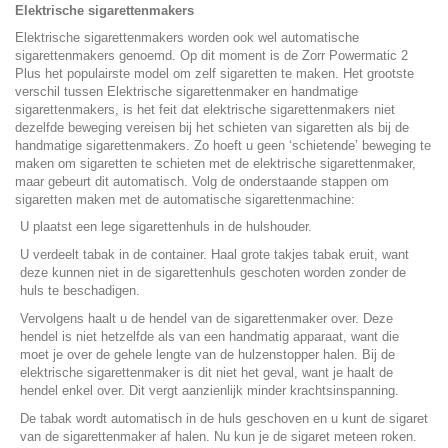
Elektrische sigarettenmakers
Elektrische sigarettenmakers worden ook wel automatische
sigarettenmakers genoemd. Op dit moment is de
Zorr Powermatic 2
Plus
het populairste model om zelf sigaretten te maken. Het grootste
verschil tussen
Elektrische sigarettenmaker
en handmatige
sigarettenmakers, is het feit dat elektrische sigarettenmakers niet
dezelfde beweging vereisen bij het schieten van sigaretten als bij de
handmatige sigarettenmakers. Zo hoeft u geen ‘schietende’ beweging te
maken om sigaretten te schieten met de elektrische sigarettenmaker,
maar gebeurt dit automatisch. Volg de onderstaande stappen om
sigaretten maken met de automatische sigarettenmachine:
U plaatst een lege sigarettenhuls in de hulshouder.
U verdeelt tabak in de container. Haal grote takjes tabak eruit, want
deze kunnen niet in de sigarettenhuls geschoten worden zonder de
huls te beschadigen.
Vervolgens haalt u de hendel van de sigarettenmaker over. Deze
hendel is niet hetzelfde als van een handmatig apparaat, want die
moet je over de gehele lengte van de hulzenstopper halen. Bij de
elektrische sigarettenmaker is dit niet het geval, want je haalt de
hendel enkel over. Dit vergt aanzienlijk minder krachtsinspanning.
De tabak wordt automatisch in de huls geschoven en u kunt de sigaret
van de sigarettenmaker af halen. Nu kun je de sigaret meteen roken.