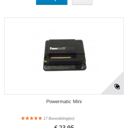
Powermatic Mini
17
Beoordeling(en)
€ 23.95